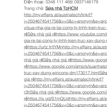
Điện thoại: 0348 111 468/ 0937146179
Trang chủ: 
Sửa nhà TpHCM
http://my.effairs.at/austriatech/link/t?
i=2504674541756&v=0&c=anonym&e=anony
v/sua-nha-gia-re-tai-cong-ty-tnhh-kien-t
rẻ
Sửa nhà giá rẻ
https://
www.youtube.com/re
gia-re-tai-cong-ty-tnhh-kien-truc-xay-du
rẻ
https://
urlz.fr/tYMnhttp://my.effairs.at/austr
i=2504674541756&v=0&c=anonym&e=anony
nhà giá rẻ
Sửa nhà giá rẻ
https://
www.google
rẻ
https://
www.google.com/amp/s/suanhatphcm
truc-xay-dung-wincons-dm173017.htmlSử
giá rẻ
http://
my.effairs.at/austriatech/link/t?
i=2504674541756&v=0&c=anonym&e=anony
r3hSửa
 nhà giá rẻ
https://
www.google.com/a
rẻ
https://
is.gd/S1mQUdhttp://my.effairs.at/au
i=2504674541756&v=0&c=anonym&e=anon