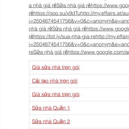
a
 nhà giá rẻ
Sửa nhà giá rẻ
https://
www.goo
rẻ
https://
goo.su/x9dTuhttp://my.effairs.at/aus
i=2504674541756&v=0&c=anonym&e=anony
nhà giá rẻ
Sửa nhà giá rẻ
https://
www.googl
rẻ
https://
bit.ly/sua-nha-gia-rehttp://my.effair
i=2504674541756&v=0&c=anonym&e=anonym
reSửa
 nhà giá rẻ
https://
www.google.com/amp
Giá sửa nhà trọn gói
Cải tạo nhà trọn gói
Giá sửa nhà trọn gói
Sửa nhà Quận 1
Sửa nhà Quận 2