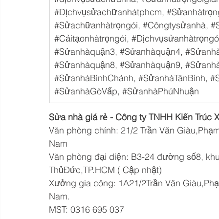
#Dịchvụsửachữanhàtphcm
, 
#Sửanhàtrọn
#Sửachữanhàtrọngói
, 
#Côngtysửanhà
, 
#
#Cảitạonhàtrọngói
, 
#Dịchvụsửanhàtrọngó
#Sửanhàquận3
, 
#Sửanhàquận4
, 
#Sửanh
#Sửanhàquận8
, 
#Sửanhàquận9
, 
#Sửanh
#SửanhàBìnhChánh
, 
#SửanhàTânBình
, 
#
#SửanhàGòVấp
, 
#SửanhàPhúNhuận
Sửa nhà giá rẻ - Công ty TNHH Kiến Trúc
Văn phòng chính: 21/2 Trần Văn Giàu,Phạm 
Nam
Văn phòng đại diện: B3-24 đường số8, kh
ThủĐức,TP.HCM ( Cập nhật)
Xưởng gia công: 1A21/2Trần Văn Giàu,Phạm
Nam.
MST: 0316 695 037